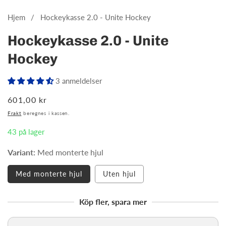
Hjem
Hockeykasse 2.0 - Unite Hockey
Hockeykasse 2.0 - Unite
Hockey
3 anmeldelser
Vanlig
601,00 kr
pris
Frakt
beregnes i kassen.
43 på lager
Variant:
Med monterte hjul
Med monterte hjul
Uten hjul
Köp fler, spara mer