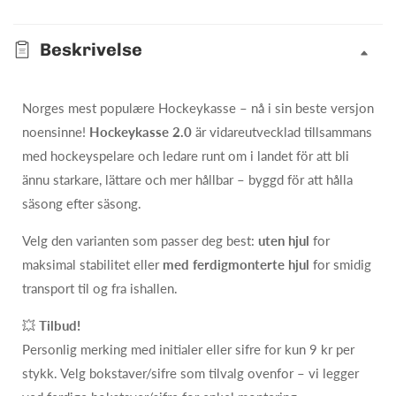
Unite
Unite
Hockey
Hockey
Beskrivelse
Norges mest populære Hockeykasse – nå i sin beste versjon
noensinne!
Hockeykasse 2.0
är vidareutvecklad tillsammans
med hockeyspelare och ledare runt om i landet för att bli
ännu starkare, lättare och mer hållbar – byggd för att hålla
säsong efter säsong.
Velg den varianten som passer deg best:
uten hjul
for
maksimal stabilitet eller
med ferdigmonterte hjul
for smidig
transport til og fra ishallen.
💥
Tilbud!
Personlig merking med initialer eller sifre for kun 9 kr per
stykk. Velg bokstaver/sifre som tilvalg ovenfor – vi legger