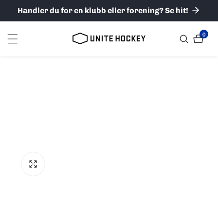
ere til
Handler du for en klubb eller forening? Se hit!
nholdet
0
0
varer
til
ktinformasjon