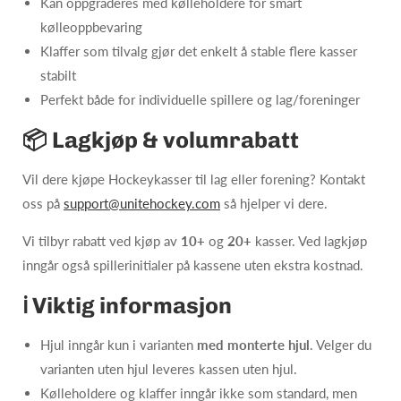
Kan oppgraderes med kølleholdere for smart
kølleoppbevaring
Klaffer som tilvalg gjør det enkelt å stable flere kasser
stabilt
Perfekt både for individuelle spillere og lag/foreninger
📦 Lagkjøp & volumrabatt
Vil dere kjøpe Hockeykasser til lag eller forening? Kontakt
oss på
support@unitehockey.com
så hjelper vi dere.
Vi tilbyr rabatt ved kjøp av
10+
og
20+
kasser. Ved lagkjøp
inngår også spillerinitialer på kassene uten ekstra kostnad.
ℹ️ Viktig informasjon
Hjul inngår kun i varianten
med monterte hjul
. Velger du
varianten uten hjul leveres kassen uten hjul.
Kølleholdere og klaffer inngår ikke som standard, men