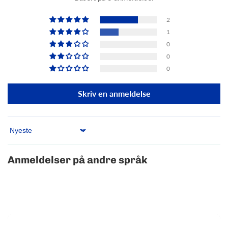
2
1
0
0
0
Skriv en anmeldelse
Sort by
Anmeldelser på andre språk