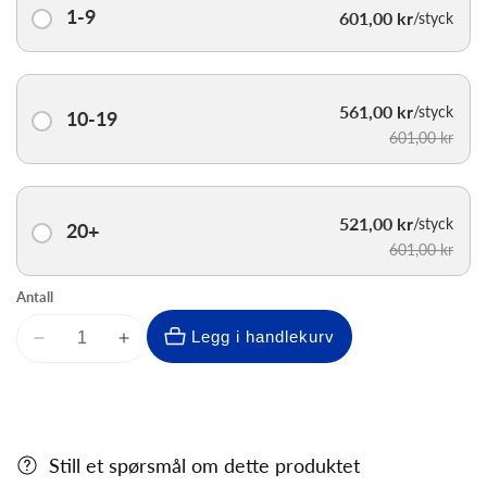
1-9
601,00 kr
/styck
561,00 kr
/styck
10-19
601,00 kr
521,00 kr
/styck
20+
601,00 kr
Antall
Legg i handlekurv
Senk
Øk
antallet
antallet
for
for
Hockeykasse
Hockeykasse
2.0
2.0
Still et spørsmål om dette produktet
-
-