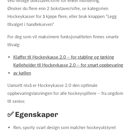
ved ferdige bokstaver/sifre for enkel montering.
Ønsker du flere enn 2 bokstaver/sifre, se kategorien
Hockeykasser for å kjøpe flere, eller bruk knappen "Legg
tilvalget i handlekurven"
For deg som vil maksimere funksjonaliteten finnes smarte
tilvalg:
Klaffer til Hockeykasse 2.0 – for stabling og tørking
Kølleholder til Hockeykasse 2.0 – for smart oppbevaring
av køllen
Uansett nivå er Hockeykasse 2.0 den optimale
oppbevaringsløsningen for alle hockeyspillere – fra ungdom
til senior.
✅ Egenskaper
Ren, sporty svart design som matcher hockeyutstyret